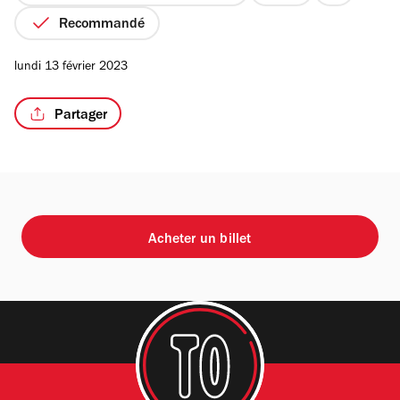
1
Recommandé
sur
4
lundi 13 février 2023
Partager
Acheter un billet