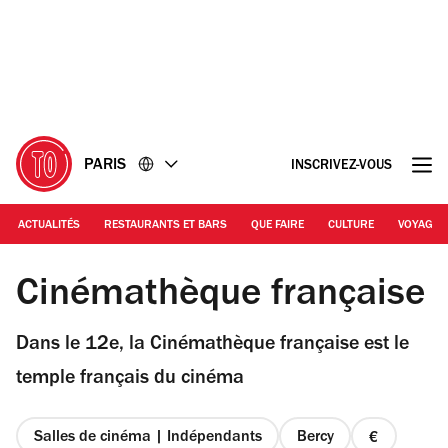
Accéder
Accéder
au
au
contenu
pied
de
page
PARIS
INSCRIVEZ-VOUS
ACTUALITÉS
RESTAURANTS ET BARS
QUE FAIRE
CULTURE
VOYAGE
© Stéphane Dabrowski | Exposition Espions
Cinémathèque française
Dans le 12e, la Cinémathèque française est le
temple français du cinéma
Salles de cinéma | Indépendants
Bercy
prix