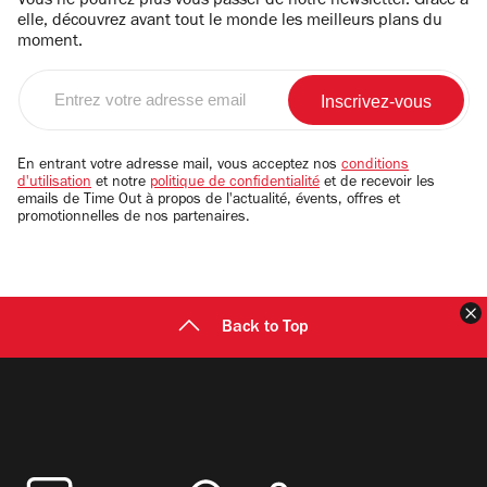
Vous ne pourrez plus vous passer de notre newsletter. Grâce à
elle, découvrez avant tout le monde les meilleurs plans du
moment.
Entrez
votre
adresse
email
En entrant votre adresse mail, vous acceptez nos
conditions
d'utilisation
et notre
politique de confidentialité
et de recevoir les
emails de Time Out à propos de l'actualité, évents, offres et
promotionnelles de nos partenaires.
F
Back to Top