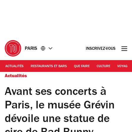
Accéder
Accéder
au
au
contenu
pied
de
page
PARIS
INSCRIVEZ-VOUS
ACTUALITÉS
RESTAURANTS ET BARS
QUE FAIRE
CULTURE
VOYAGE
Actualités
Avant ses concerts à
Paris, le musée Grévin
dévoile une statue de