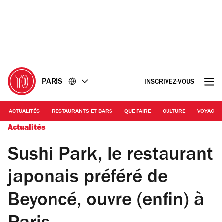
Accéder
Accéder
au
au
contenu
pied
de
page
PARIS
INSCRIVEZ-VOUS
ACTUALITÉS
RESTAURANTS ET BARS
QUE FAIRE
CULTURE
VOYAGE
Actualités
Sushi Park, le restaurant
japonais préféré de
Beyoncé, ouvre (enfin) à