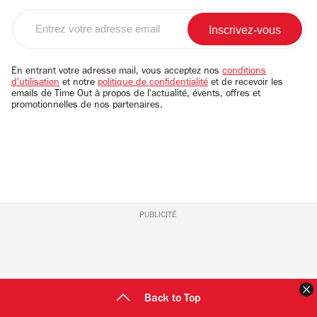
Entrez
votre
adresse
email
En entrant votre adresse mail, vous acceptez nos
conditions
d'utilisation
et notre
politique de confidentialité
et de recevoir les
emails de Time Out à propos de l'actualité, évents, offres et
promotionnelles de nos partenaires.
PUBLICITÉ
F
Back to Top