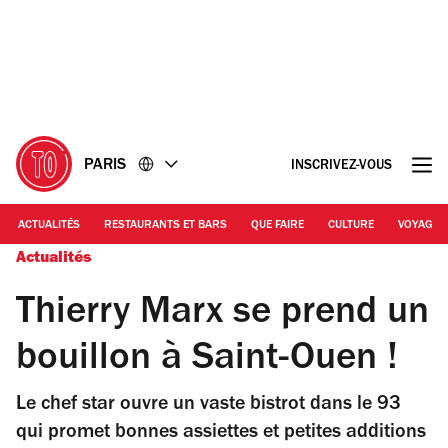
Accéder
Accéder
au
au
contenu
pied
de
page
PARIS
INSCRIVEZ-VOUS
ACTUALITÉS
RESTAURANTS ET BARS
QUE FAIRE
CULTURE
VOYAGE
Actualités
Thierry Marx se prend un
bouillon à Saint-Ouen !
Le chef star ouvre un vaste bistrot dans le 93
qui promet bonnes assiettes et petites additions