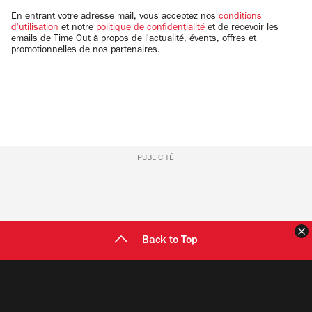
email
En entrant votre adresse mail, vous acceptez nos
conditions
d'utilisation
et notre
politique de confidentialité
et de recevoir les
emails de Time Out à propos de l'actualité, évents, offres et
promotionnelles de nos partenaires.
PUBLICITÉ
F
Back to Top