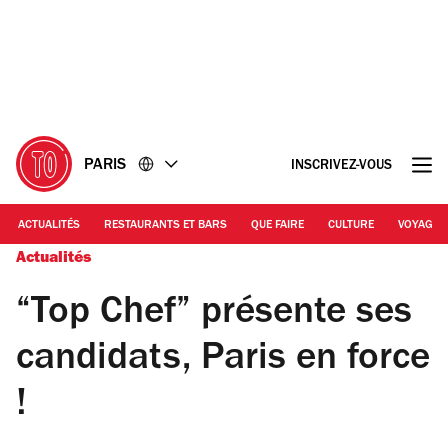
Accéder
Accéder
au
au
contenu
pied
de
page
PARIS
INSCRIVEZ-VOUS
ACTUALITÉS
RESTAURANTS ET BARS
QUE FAIRE
CULTURE
VOYAGE
Actualités
“Top Chef” présente ses
candidats, Paris en force
!