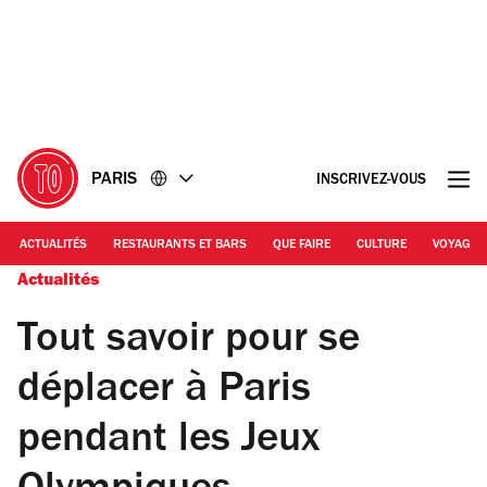
Accéder
Accéder
au
au
contenu
pied
de
page
PARIS
INSCRIVEZ-VOUS
ACTUALITÉS
RESTAURANTS ET BARS
QUE FAIRE
CULTURE
VOYAGE
Actualités
Tout savoir pour se
déplacer à Paris
pendant les Jeux