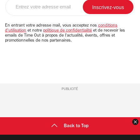
Entrez
votre
adresse
email
En entrant votre adresse mail, vous acceptez nos
conditions
d'utilisation
et notre
politique de confidentialité
et de recevoir les
emails de Time Out à propos de l'actualité, évents, offres et
promotionnelles de nos partenaires.
PUBLICITÉ
F
Back to Top