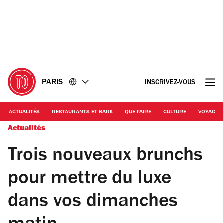
Accéder
Accéder
au
au
contenu
pied
de
page
PARIS
INSCRIVEZ-VOUS
ACTUALITÉS
RESTAURANTS ET BARS
QUE FAIRE
CULTURE
VOYAGE
Actualités
Trois nouveaux brunchs
pour mettre du luxe
dans vos dimanches