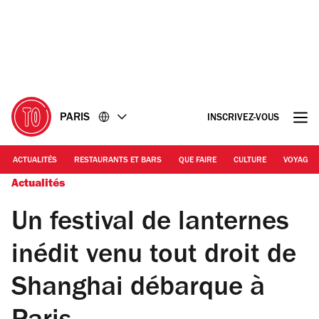
Accéder
Accéder
au
au
contenu
pied
de
page
PARIS
INSCRIVEZ-VOUS
ACTUALITÉS
RESTAURANTS ET BARS
QUE FAIRE
CULTURE
VOYAGE
Actualités
Un festival de lanternes
inédit venu tout droit de
Shanghai débarque à