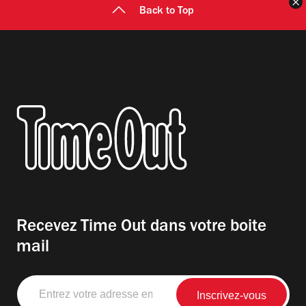
F
Back to Top
Recevez Time Out dans votre boite
mail
Entrez
votre