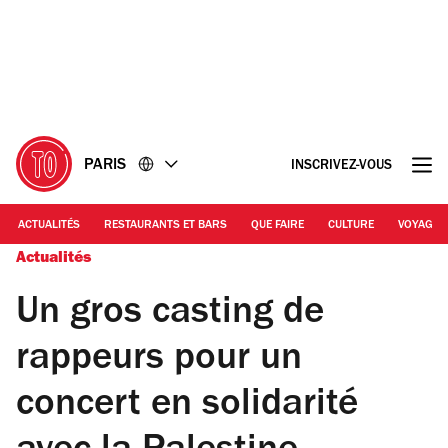
Accéder
Accéder
au
au
contenu
pied
de
page
PARIS
INSCRIVEZ-VOUS
ACTUALITÉS
RESTAURANTS ET BARS
QUE FAIRE
CULTURE
VOYAGE
Actualités
Un gros casting de
rappeurs pour un
concert en solidarité