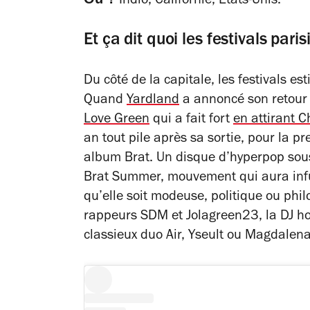
Indio, Californie, Etats-Unis.
Et ça dit quoi les festivals pari
Du côté de la capitale, les festivals 
Quand
Yardland
a annoncé son retour 
Love Green
qui a fait fort
en attirant C
an tout pile après sa sortie, pour la pr
album
Brat.
Un disque d’hyperpop sous
Brat Summer, mouvement qui aura infus
qu’elle soit modeuse, politique ou phil
rappeurs SDM et Jolagreen23, la DJ hor
classieux duo Air, Yseult ou Magdalen