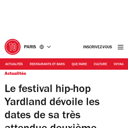
Accéder
Accéder
au
au
contenu
pied
de
page
PARIS
INSCRIVEZ-VOUS
ACTUALITÉS
RESTAURANTS ET BARS
QUE FAIRE
CULTURE
VOYAGE
Actualités
Le festival hip-hop
Yardland dévoile les
dates de sa très