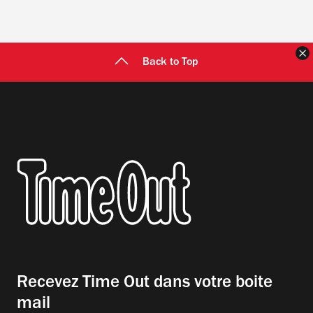
F
Back to Top
Recevez Time Out dans votre boite
mail