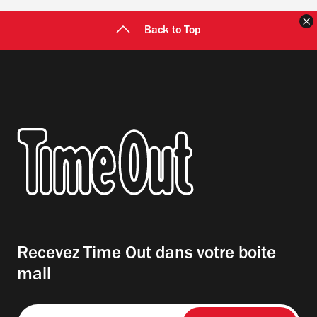
F
Back to Top
Recevez Time Out dans votre boite
mail
Entrez