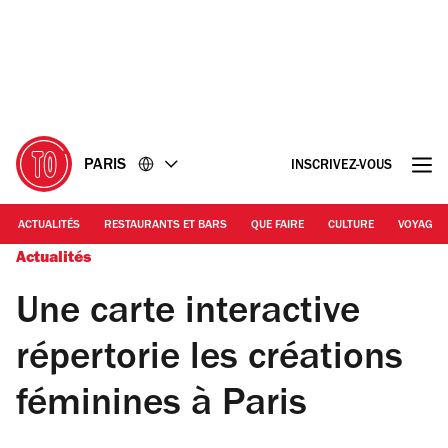
Accéder
Accéder
au
au
contenu
pied
de
page
PARIS
INSCRIVEZ-VOUS
ACTUALITÉS
RESTAURANTS ET BARS
QUE FAIRE
CULTURE
VOYAGE
Actualités
Une carte interactive
répertorie les créations
féminines à Paris