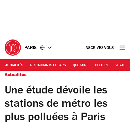
Accéder
Accéder
au
au
contenu
pied
de
page
PARIS
INSCRIVEZ-VOUS
ACTUALITÉS
RESTAURANTS ET BARS
QUE FAIRE
CULTURE
VOYAGE
Actualités
Une étude dévoile les
stations de métro les
plus polluées à Paris