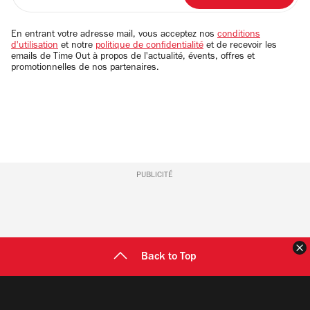
adresse
email
En entrant votre adresse mail, vous acceptez nos
conditions
d'utilisation
et notre
politique de confidentialité
et de recevoir les
emails de Time Out à propos de l'actualité, évents, offres et
promotionnelles de nos partenaires.
PUBLICITÉ
F
Back to Top