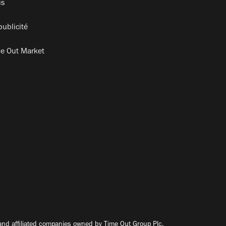
is
publicité
e Out Market
nd affiliated companies owned by Time Out Group Plc.