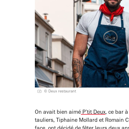
© Deux restaurant
On avait bien aimé
P’tit Deux
, ce bar 
tauliers, Tiphaine Mollard et Romain 
face, ont décidé de fêter leurs deux an