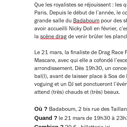
Que les royalistes se réjouissent : le
Paris. Depuis le début de l’année, le co
grande salle du
Badaboum
pour des sh
avoir accueilli Nicky Doll en février, 
la
scène drag
de venir brûler les plan
Le 21 mars, la finaliste de
Drag Race 
Mascare, avec qui elle a cofondé l’exc
arrondissement. Dès 19h30, un concert 
bal(l), avant de laisser place à Soa 
voguing et un DJ set ponctueront l’év
attend (très) chauds et (très) beaux.
Où ?
Badaboum, 2 bis rue des Taillan
Quand ?
le 21 mars de 19h30 à 23h
Combien ?