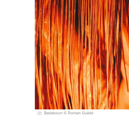
Badaboum © Romain Guédé