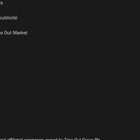
is
publicité
e Out Market