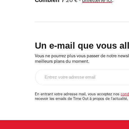
20 € -
billetterie ici
.
Un e-mail que vous al
Vous ne pourrez plus vous passer de notre newsle
meilleurs plans du moment.
Entrez
votre
adresse
email
En entrant votre adresse mail, vous acceptez nos
condi
recevoir les emails de Time Out à propos de l'actualité,