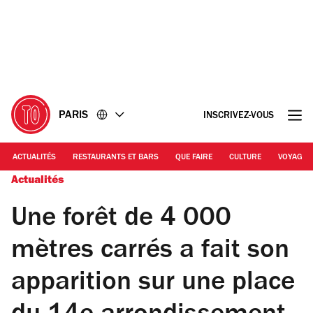
Accéder
Accéder
au
au
contenu
pied
de
page
PARIS
INSCRIVEZ-VOUS
ACTUALITÉS
RESTAURANTS ET BARS
QUE FAIRE
CULTURE
VOYAGE
Actualités
Une forêt de 4 000
mètres carrés a fait son
apparition sur une place