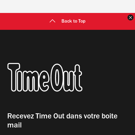
F
Back to Top
Recevez Time Out dans votre boite
mail