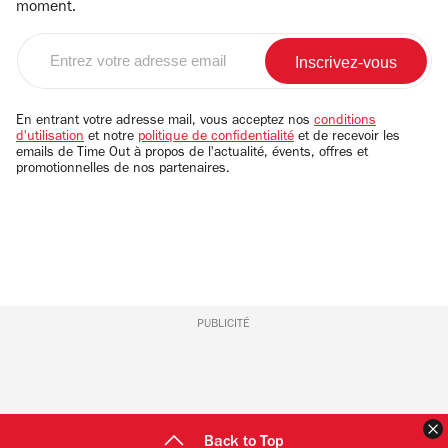
moment.
Entrez
votre
adresse
email
En entrant votre adresse mail, vous acceptez nos
conditions
d'utilisation
et notre
politique de confidentialité
et de recevoir les
emails de Time Out à propos de l'actualité, évents, offres et
promotionnelles de nos partenaires.
PUBLICITÉ
F
Back to Top