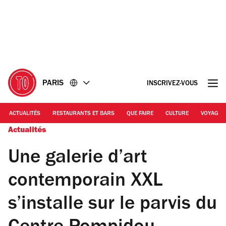
Accéder
Accéder
au
au
contenu
pied
de
page
PARIS
INSCRIVEZ-VOUS
ACTUALITÉS
RESTAURANTS ET BARS
QUE FAIRE
CULTURE
VOYAGE
Actualités
Une galerie d’art
contemporain XXL
s’installe sur le parvis du