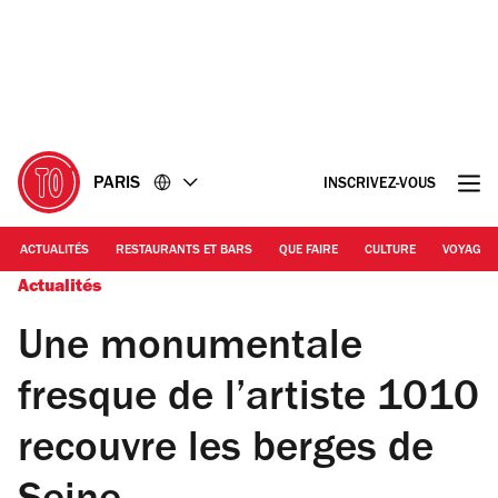
Accéder
Accéder
au
au
contenu
pied
de
page
PARIS
INSCRIVEZ-VOUS
ACTUALITÉS
RESTAURANTS ET BARS
QUE FAIRE
CULTURE
VOYAGE
Actualités
Une monumentale
fresque de l’artiste 1010
recouvre les berges de