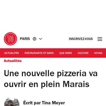
Accéder
Accéder
au
au
contenu
pied
de
page
PARIS
INSCRIVEZ-VOUS
ACTUALITÉS
RESTAURANTS ET BARS
QUE FAIRE
CULTURE
VOYAGE
Actualités
Une nouvelle pizzeria va
ouvrir en plein Marais
Écrit par 
Tina Meyer