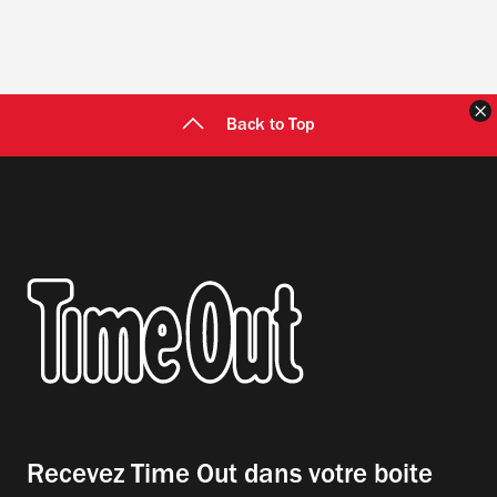
F
Back to Top
Recevez Time Out dans votre boite