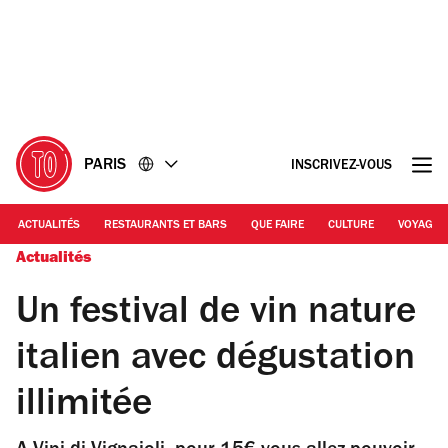
Accéder
Accéder
au
au
contenu
pied
de
page
PARIS
INSCRIVEZ-VOUS
ACTUALITÉS
RESTAURANTS ET BARS
QUE FAIRE
CULTURE
VOYAGE
Actualités
Un festival de vin nature
italien avec dégustation
illimitée