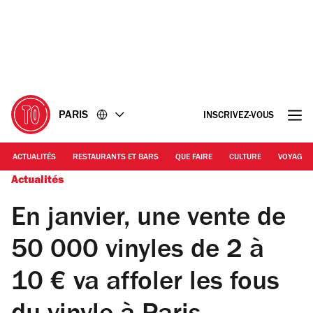
Accéder
Accéder
au
au
contenu
pied
de
page
PARIS
INSCRIVEZ-VOUS
ACTUALITÉS
RESTAURANTS ET BARS
QUE FAIRE
CULTURE
VOYAGE
Actualités
En janvier, une vente de
50 000 vinyles de 2 à
10 € va affoler les fous