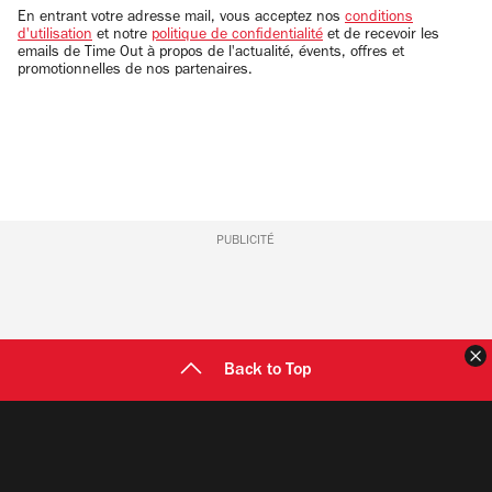
email
En entrant votre adresse mail, vous acceptez nos
conditions
d'utilisation
et notre
politique de confidentialité
et de recevoir les
emails de Time Out à propos de l'actualité, évents, offres et
promotionnelles de nos partenaires.
PUBLICITÉ
F
Back to Top