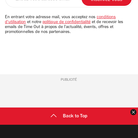
votre
adresse
email
En entrant votre adresse mail, vous acceptez nos
conditions
d'utilisation
et notre
politique de confidentialité
et de recevoir les
emails de Time Out à propos de l'actualité, évents, offres et
promotionnelles de nos partenaires.
PUBLICITÉ
F
Back to Top