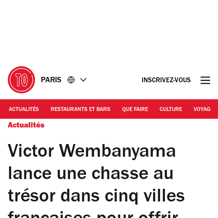
Accéder
Accéder
au
au
contenu
pied
de
page
PARIS
INSCRIVEZ-VOUS
ACTUALITÉS
RESTAURANTS ET BARS
QUE FAIRE
CULTURE
VOYAGE
Actualités
Victor Wembanyama
lance une chasse au
trésor dans cinq villes