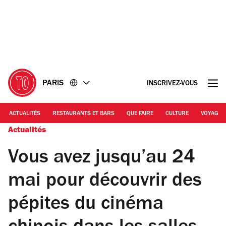
Accéder
Accéder
au
au
contenu
pied
de
page
PARIS
INSCRIVEZ-VOUS
ACTUALITÉS
RESTAURANTS ET BARS
QUE FAIRE
CULTURE
VOYAGE
Actualités
Vous avez jusqu’au 24
mai pour découvrir des
pépites du cinéma