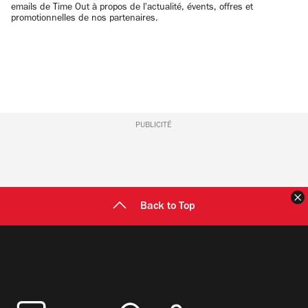
emails de Time Out à propos de l'actualité, évents, offres et
promotionnelles de nos partenaires.
PUBLICITÉ
F
Back to Top