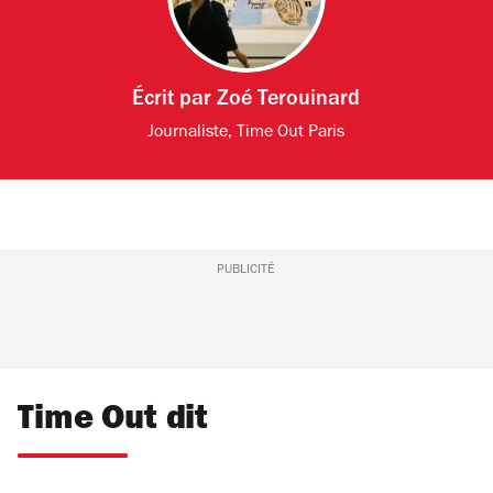
Écrit par
Zoé Terouinard
Journaliste, Time Out Paris
PUBLICITÉ
Time Out dit