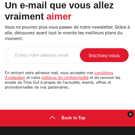
Un e-mail que vous allez
vraiment
aimer
Vous ne pourrez plus vous passer de notre newsletter. Grâce à
elle, découvrez avant tout le monde les meilleurs plans du
moment.
Entrez
votre
adresse
email
En entrant votre adresse mail, vous acceptez nos
conditions
d'utilisation
et notre
politique de confidentialité
et de recevoir les
emails de Time Out à propos de l'actualité, évents, offres et
promotionnelles de nos partenaires.
F
Back to Top