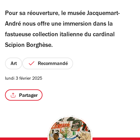
sur
Pour sa réouverture, le musée Jacquemart-
5
étoiles
André nous offre une immersion dans la
/2
fastueuse collection italienne du cardinal
Scipion Borghèse.
Art
Recommandé
lundi 3 février 2025
Partager