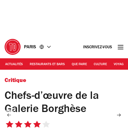
Accéder
Accéder
au
au
contenu
pied
de
page
PARIS
INSCRIVEZ-VOUS
ACTUALITÉS
RESTAURANTS ET BARS
QUE FAIRE
CULTURE
VOYAGE
© Galleria Borghese / ph. Mauro Coen
Critique
Chefs-d’œuvre de la
Galerie Borghèse
4