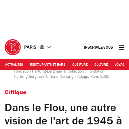
Accéder
Accéder
au
au
contenu
pied
de
page
PARIS
INSCRIVEZ-VOUS
ACTUALITÉS
RESTAURANTS ET BARS
QUE FAIRE
CULTURE
VOYAGE
Hans Hartung (1904-1989) T1982-H31, 1982 Antibes,
Fondation Hartung-Bergman © Collection : Fondation
Hartung-Bergman © Hans Hartung / Adagp, Paris 2025
Critique
Dans le Flou, une autre
vision de l'art de 1945 à