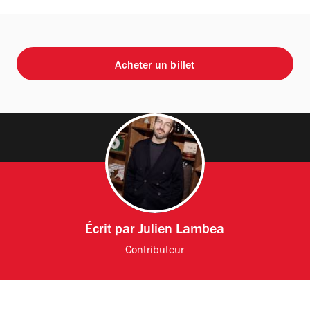
Acheter un billet
Écrit par
Julien Lambea
Contributeur