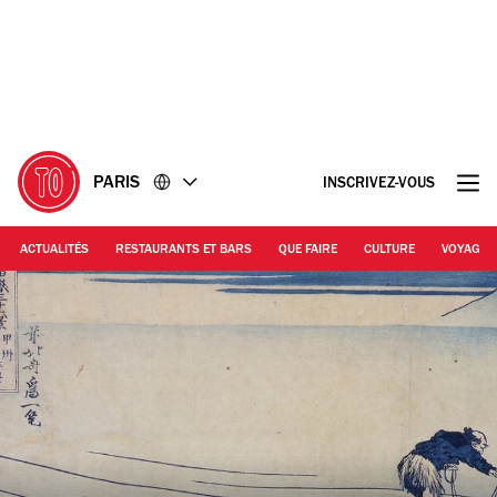
Accéder
Accéder
au
au
contenu
pied
de
page
PARIS
INSCRIVEZ-VOUS
ACTUALITÉS
RESTAURANTS ET BARS
QUE FAIRE
CULTURE
VOYAGE