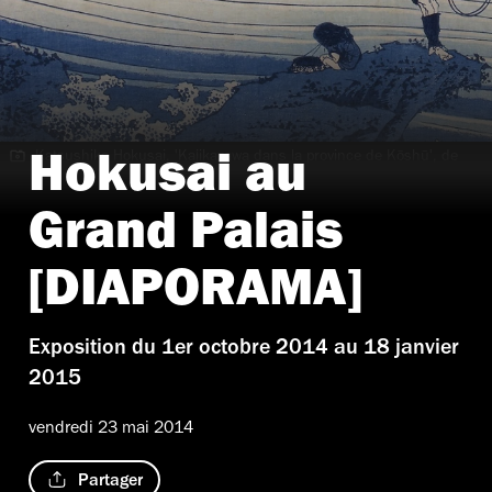
Katsushika Hokusai, 'Kajikazawa dans la province de Kōshū', de
Hokusai au
la série 'Trente-six vues du mont Fuji', c. 1830-1834
Grand Palais
[DIAPORAMA]
Exposition du 1er octobre 2014 au 18 janvier
2015
vendredi 23 mai 2014
Partager