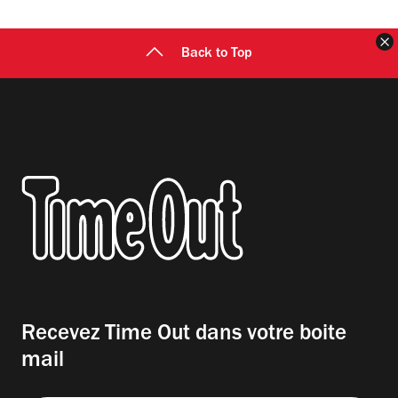
F
Back to Top
Recevez Time Out dans votre boite
mail