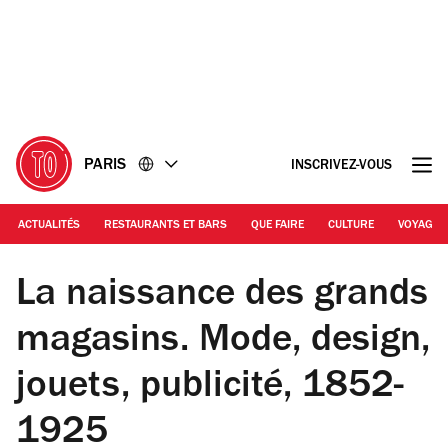
Accéder
Accéder
au
au
contenu
pied
de
page
PARIS
INSCRIVEZ-VOUS
ACTUALITÉS
RESTAURANTS ET BARS
QUE FAIRE
CULTURE
VOYAGE
© Les Arts Décoratifs / Jean Tholance
La naissance des grands
magasins. Mode, design,
jouets, publicité, 1852-
1925