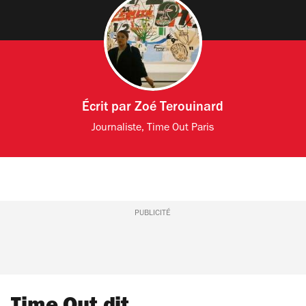
Écrit par
Zoé Terouinard
Journaliste, Time Out Paris
PUBLICITÉ