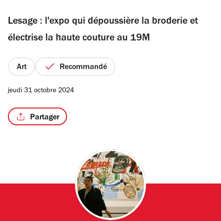
sur
Lesage : l'expo qui dépoussière la broderie et
5
étoiles
électrise la haute couture au 19M
/2
Art
Recommandé
jeudi 31 octobre 2024
Partager