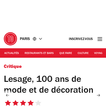
Accéder
Accéder
au
au
contenu
pied
de
page
PARIS
INSCRIVEZ-VOUS
ACTUALITÉS
RESTAURANTS ET BARS
QUE FAIRE
CULTURE
VOYAGE
© Le 19m
Critique
Lesage, 100 ans de
mode et de décoration
4