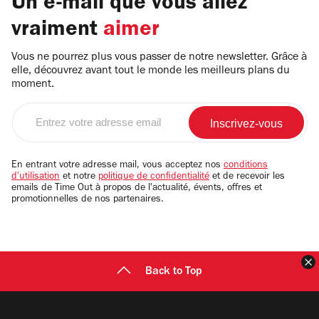
Un e-mail que vous allez
vraiment
aimer
Vous ne pourrez plus vous passer de notre newsletter. Grâce à
elle, découvrez avant tout le monde les meilleurs plans du
moment.
Entrez
votre
adresse
email
En entrant votre adresse mail, vous acceptez nos
conditions
d'utilisation
et notre
politique de confidentialité
et de recevoir les
emails de Time Out à propos de l'actualité, évents, offres et
promotionnelles de nos partenaires.
F
Back to Top