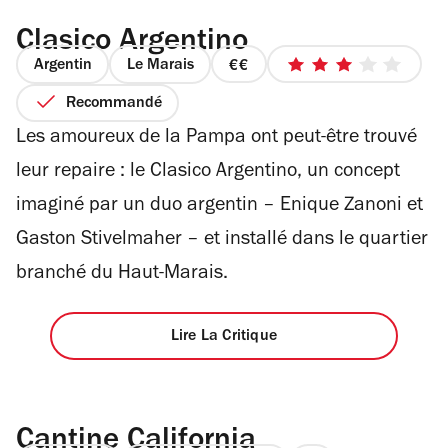
Clasico Argentino
Argentin
Le Marais
prix
3
2
sur
Recommandé
sur
5
Les amoureux de la Pampa ont peut-être trouvé
4
étoiles
leur repaire : le Clasico Argentino, un concept
imaginé par un duo argentin – Enique Zanoni et
Gaston Stivelmaher – et installé dans le quartier
branché du Haut-Marais.
Lire La Critique
Cantine California