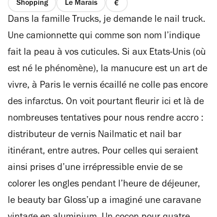
Shopping
Le Marais
prix
Dans la famille Trucks, je demande le nail truck.
1
sur
Une camionnette qui comme son nom l’indique
4
fait la peau à vos cuticules. Si aux Etats-Unis (où
est né le phénomène), la manucure est un art de
vivre, à Paris le vernis écaillé ne colle pas encore
des infarctus. On voit pourtant fleurir ici et là de
nombreuses tentatives pour nous rendre accro :
distributeur de vernis Nailmatic et nail bar
itinérant, entre autres. Pour celles qui seraient
ainsi prises d’une irrépressible envie de se
colorer les ongles pendant l’heure de déjeuner,
le beauty bar Gloss’up a imaginé une caravane