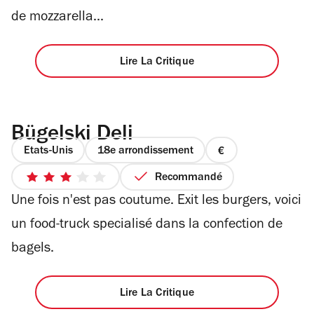
de mozzarella...
Lire La Critique
Bügelski Deli
Etats-Unis
18e arrondissement
prix
1
Recommandé
3
sur
Une fois n'est pas coutume. Exit les burgers, voici
sur
4
5
un food-truck specialisé dans la confection de
étoiles
bagels.
Lire La Critique