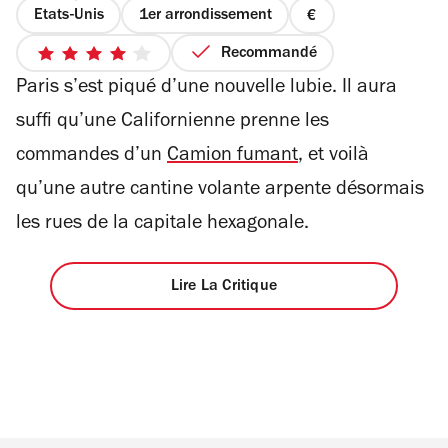
Etats-Unis
1er arrondissement
prix
1
Recommandé
4
sur
Paris s’est piqué d’une nouvelle lubie. Il aura
sur
4
5
suffi qu’une Californienne prenne les
étoiles
commandes d’un
Camion fumant
, et voilà
qu’une autre cantine volante arpente désormais
les rues de la capitale hexagonale.
Lire La Critique