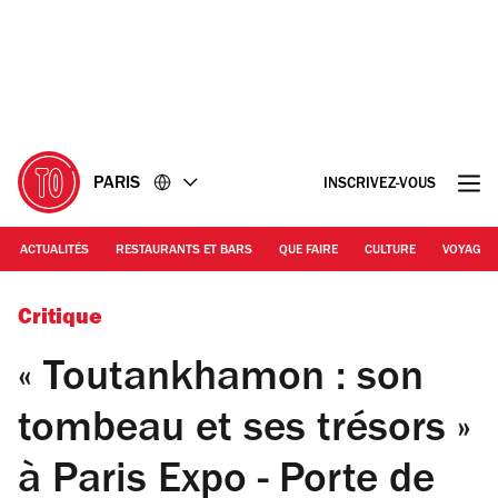
Accéder
Accéder
au
au
contenu
pied
de
page
PARIS
INSCRIVEZ-VOUS
ACTUALITÉS
RESTAURANTS ET BARS
QUE FAIRE
CULTURE
VOYAGE
© Theodor Oskar Krath | Le tombeau de Toutânkhamon
Critique
« Toutankhamon : son
tombeau et ses trésors »
à Paris Expo - Porte de