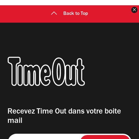
F
Back to Top
Recevez Time Out dans votre boite
mail
Entrez