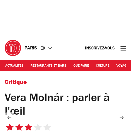
Accéder
Accéder
au
au
contenu
pied
de
page
PARIS
INSCRIVEZ-VOUS
ACTUALITÉS
RESTAURANTS ET BARS
QUE FAIRE
CULTURE
VOYAGE
Vera Molnar Identiques mais différents 2010
Critique
Vera Molnár : parler à
l'œil
3