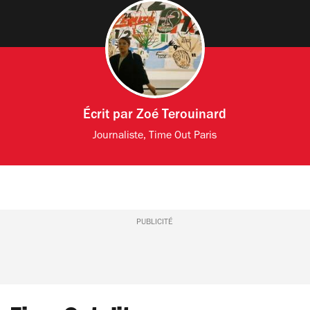
Écrit par
Zoé Terouinard
Journaliste, Time Out Paris
PUBLICITÉ