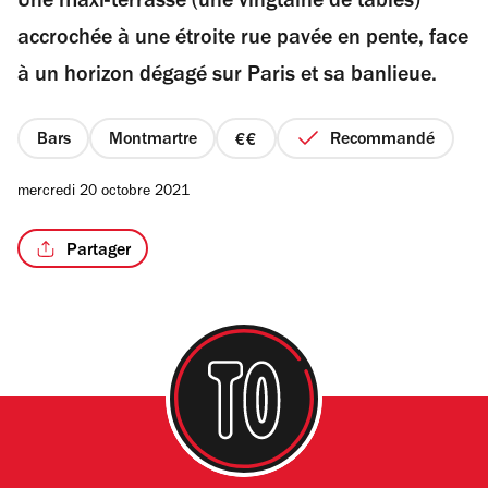
Une maxi-terrasse (une vingtaine de tables)
5
étoiles
accrochée à une étroite rue pavée en pente, face
à un horizon dégagé sur Paris et sa banlieue.
Bars
Montmartre
Recommandé
prix
2
mercredi 20 octobre 2021
sur
4
Partager