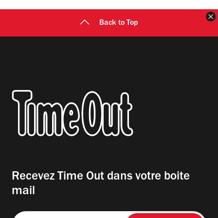
F
Back to Top
Recevez Time Out dans votre boite
mail
Entrez