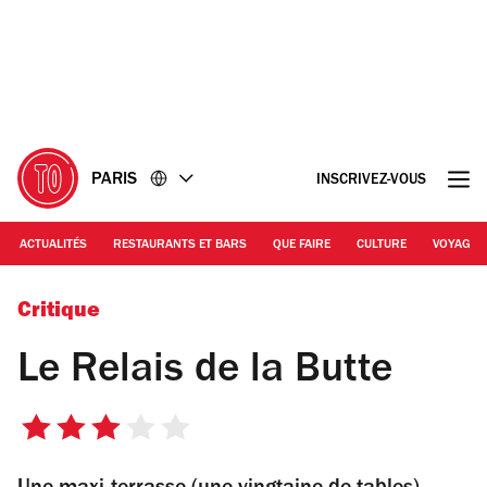
Accéder
Accéder
au
au
contenu
pied
de
page
PARIS
INSCRIVEZ-VOUS
ACTUALITÉS
RESTAURANTS ET BARS
QUE FAIRE
CULTURE
VOYAGE
Le Relais de la Butte
Critique
Le Relais de la Butte
3
sur