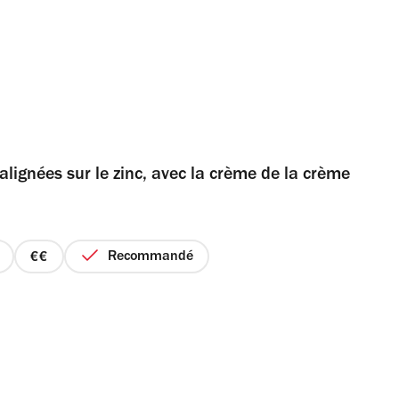
alignées sur le zinc, avec la crème de la crème
Recommandé
prix
2
sur
4