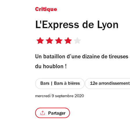
Critique
L'Express de Lyon
4
sur
Un bataillon d’une dizaine de tireuses 
5
étoiles
du houblon !
Bars | Bars à bières
12e arrondissement
mercredi 9 septembre 2020
Partager