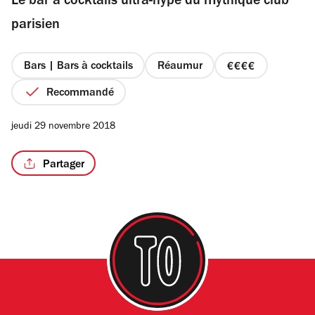
Le bar à cocktails ultra-hype du mythique club
5
étoiles
parisien
Bars | Bars à cocktails
Réaumur
prix
4
Recommandé
sur
4
jeudi 29 novembre 2018
Partager