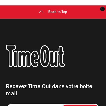
F
Back to Top
Recevez Time Out dans votre boite
mail