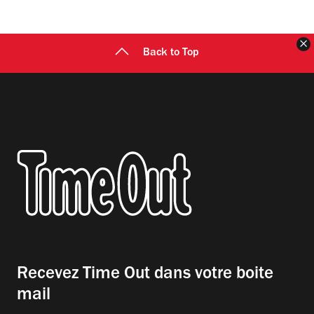
F
Back to Top
Recevez Time Out dans votre boite
mail