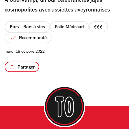
A Oberkampf, un bar célébrant les jajas
5
étoiles
cosmopolites avec assiettes aveyronnaises
Bars | Bars à vins
Folie-Méricourt
prix
3
Recommandé
sur
4
mardi 18 octobre 2022
Partager