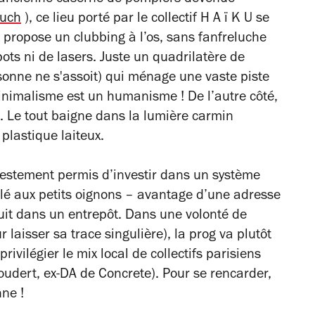
l’ancienne caserne de pompiers devenue
much
), ce lieu porté par le collectif H A ï K U se
t propose un clubbing à l’os, sans fanfreluche
pots ni de lasers. Juste un quadrilatère de
onne ne s'assoit) qui ménage une vaste piste
inimalisme est un humanisme ! De l’autre côté,
. Le tout baigne dans la lumière carmin
lastique laiteux.
festement permis d’investir dans un système
églé aux petits oignons – avantage d’une adresse
uit dans un entrepôt. Dans une volonté de
laisser sa trace singulière), la prog va plutôt
rivilégier le mix local de collectifs parisiens
oudert, ex-DA de Concrete).
Pour se rencarder,
nne !