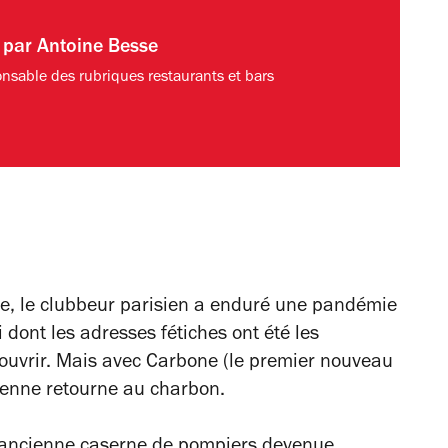
t par
Antoine Besse
nsable des rubriques restaurants et bars
, le clubbeur parisien a enduré une pandémie
i dont les adresses fétiches ont été les
rouvrir. Mais avec Carbone (le premier nouveau
isienne retourne au charbon.