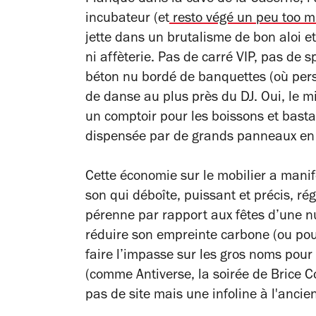
Planqué dans la cave de la Caserne, 
incubateur (et
resto végé un peu too 
jette dans un brutalisme de bon aloi e
ni affèterie. Pas de carré VIP, pas de s
béton nu bordé de banquettes (où pers
de danse au plus près du DJ. Oui, le m
un comptoir pour les boissons et basta
dispensée par de grands panneaux en p
Cette économie sur le mobilier a mani
son qui déboîte, puissant et précis, r
pérenne par rapport aux fêtes d’une n
réduire son empreinte carbone (ou pour 
faire l’impasse sur les gros noms pour p
(comme Antiverse, la soirée de Brice C
pas de site mais une infoline à l'ancie