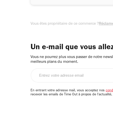
Vous êtes propriétaire de ce commerce ?
Réclame
Un e-mail que vous alle
Vous ne pourrez plus vous passer de notre newsle
meilleurs plans du moment.
Entrez
votre
adresse
email
En entrant votre adresse mail, vous acceptez nos
condi
recevoir les emails de Time Out à propos de l'actualité,