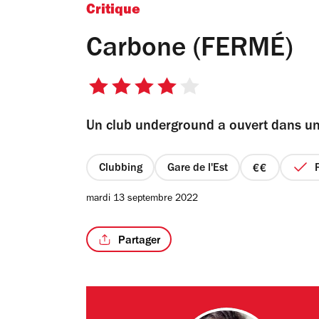
Critique
Carbone (FERMÉ)
4
sur
Un club underground a ouvert dans u
5
étoiles
Clubbing
Gare de l'Est
prix
2
mardi 13 septembre 2022
sur
4
Partager