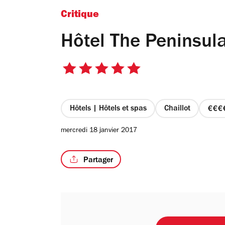
Critique
Hôtel The Peninsula
5
sur
5
étoiles
Hôtels | Hôtels et spas
Chaillot
pr
4
mercredi 18 janvier 2017
su
4
Partager