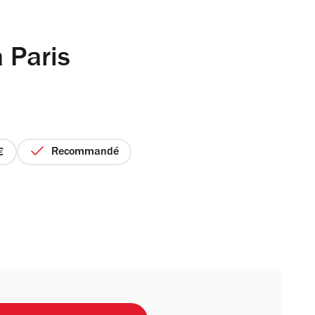
 Paris
Recommandé
ix
r