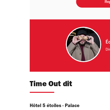
Reg
Éc
Di
Time Out dit
Hôtel 5 étoiles - Palace