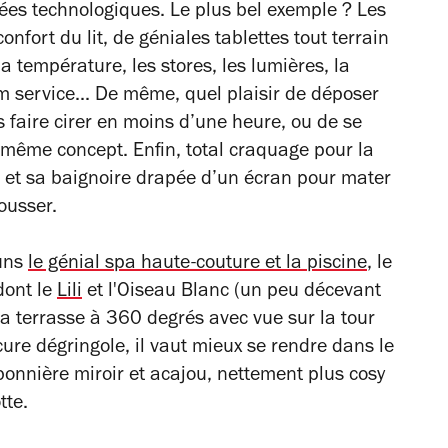
es technologiques. Le plus bel exemple ? Les
onfort du lit, de géniales tablettes tout terrain
la température, les stores, les lumières, la
om service... De même, quel plaisir de déposer
s faire cirer en moins d’une heure, ou de se
e même concept. Enfin, total craquage pour la
, et sa baignoire drapée d’un écran pour mater
ousser.
muns
le génial spa haute-couture et la piscine
, le
dont le
Lili
et l'Oiseau Blanc (un peu décevant
sa terrasse à 360 degrés avec vue sur la tour
rcure dégringole, il vaut mieux se rendre dans le
onnière miroir et acajou, nettement plus cosy
tte.