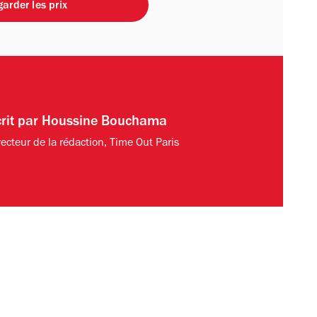
arder les prix
rit par
Houssine Bouchama
recteur de la rédaction, Time Out Paris