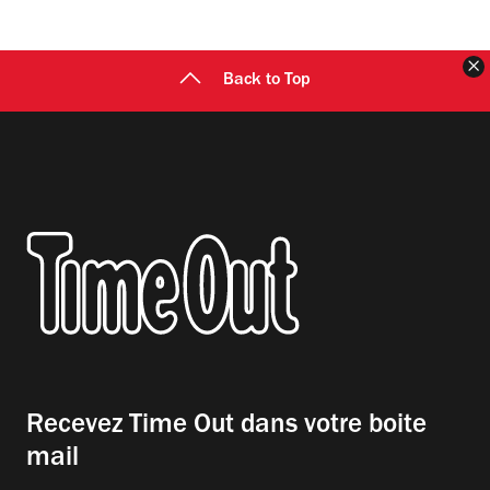
F
Back to Top
Recevez Time Out dans votre boite
mail