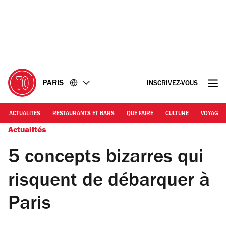
Accéder
Accéder
au
au
contenu
pied
de
page
PARIS
INSCRIVEZ-VOUS
ACTUALITÉS
RESTAURANTS ET BARS
QUE FAIRE
CULTURE
VOYAGE
Actualités
5 concepts bizarres qui
risquent de débarquer à
Paris