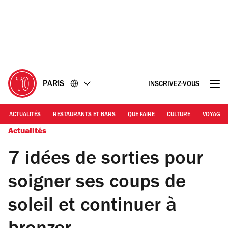
Accéder
Accéder
au
au
contenu
pied
de
page
PARIS
INSCRIVEZ-VOUS
ACTUALITÉS
RESTAURANTS ET BARS
QUE FAIRE
CULTURE
VOYAGE
Actualités
7 idées de sorties pour
soigner ses coups de
soleil et continuer à