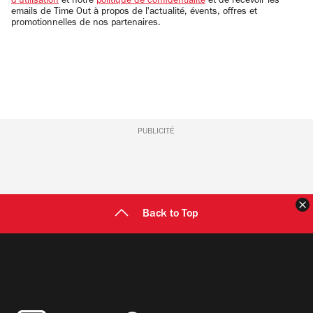
d'utilisation
et notre
politique de confidentialité
et de recevoir les
emails de Time Out à propos de l'actualité, évents, offres et
promotionnelles de nos partenaires.
PUBLICITÉ
F
Back to Top