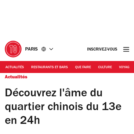
Accéder
Accéder
au
au
contenu
pied
de
page
PARIS
INSCRIVEZ-VOUS
ACTUALITÉS
RESTAURANTS ET BARS
QUE FAIRE
CULTURE
VOYAGE
Actualités
Découvrez l'âme du
quartier chinois du 13e
en 24h