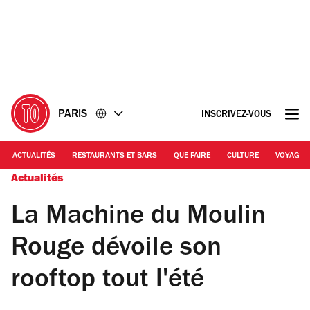
Accéder
Accéder
au
au
contenu
pied
de
page
PARIS
INSCRIVEZ-VOUS
ACTUALITÉS
RESTAURANTS ET BARS
QUE FAIRE
CULTURE
VOYAGE
Actualités
La Machine du Moulin
Rouge dévoile son
rooftop tout l'été