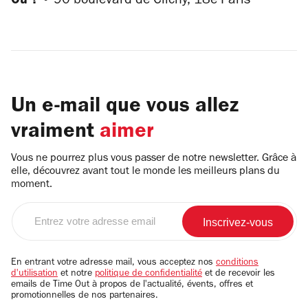
Où ? •
90 boulevard de Clichy, 18e Paris
Un e-mail que vous allez
vraiment
aimer
Vous ne pourrez plus vous passer de notre newsletter. Grâce à
elle, découvrez avant tout le monde les meilleurs plans du
moment.
Entrez
votre
adresse
email
En entrant votre adresse mail, vous acceptez nos
conditions
d'utilisation
et notre
politique de confidentialité
et de recevoir les
emails de Time Out à propos de l'actualité, évents, offres et
promotionnelles de nos partenaires.