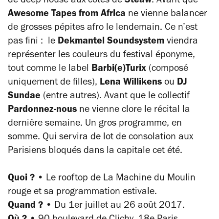
de deep house aux côtés de
Steaw
. Avant que
Awesome Tapes from Africa
ne vienne balancer
de grosses pépites afro le lendemain. Ce n’est
pas fini : le
Dekmantel Soundsystem
viendra
représenter les couleurs du festival éponyme,
tout comme le label
Barbi(e)Turix
(composé
uniquement de filles),
Lena Willikens
ou
DJ
Sundae
(entre autres). Avant que le collectif
Pardonnez-nous
ne vienne clore le récital la
dernière semaine. Un gros programme, en
somme. Qui servira de lot de consolation aux
Parisiens bloqués dans la capitale cet été.
Quoi ? •
Le rooftop de La Machine du Moulin
rouge et sa programmation estivale.
Quand ? •
Du 1er juillet au 26 août 2017.