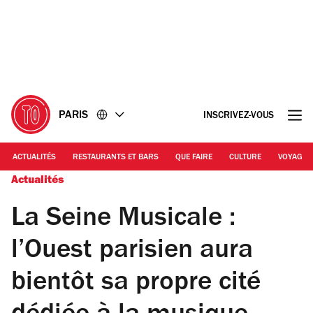
Accéder
Accéder
au
au
contenu
pied
de
page
PARIS
INSCRIVEZ-VOUS
ACTUALITÉS
RESTAURANTS ET BARS
QUE FAIRE
CULTURE
VOYAGE
Actualités
La Seine Musicale :
l’Ouest parisien aura
bientôt sa propre cité