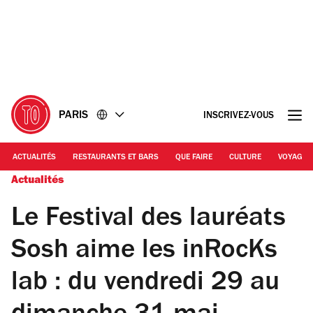
Accéder
Accéder
au
au
contenu
pied
de
page
PARIS
INSCRIVEZ-VOUS
ACTUALITÉS
RESTAURANTS ET BARS
QUE FAIRE
CULTURE
VOYAGE
Actualités
Le Festival des lauréats
Sosh aime les inRocKs
lab : du vendredi 29 au