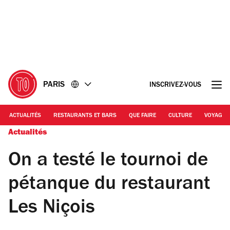
Accéder
Accéder
au
au
contenu
pied
de
page
PARIS
INSCRIVEZ-VOUS
ACTUALITÉS
RESTAURANTS ET BARS
QUE FAIRE
CULTURE
VOYAGE
Actualités
On a testé le tournoi de
pétanque du restaurant
Les Niçois