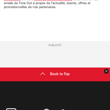
emails de Time Out à propos de l'actualité, évents, offres et
promotionnelles de nos partenaires.
PUBLICITÉ
F
Back to Top