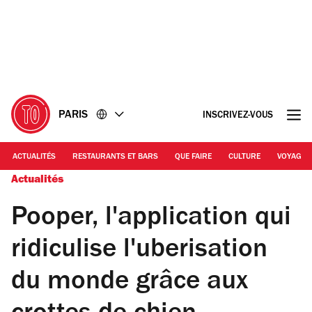
Accéder
Accéder
au
au
contenu
pied
de
page
PARIS
INSCRIVEZ-VOUS
ACTUALITÉS
RESTAURANTS ET BARS
QUE FAIRE
CULTURE
VOYAGE
Actualités
Pooper, l'application qui
ridiculise l'uberisation
du monde grâce aux