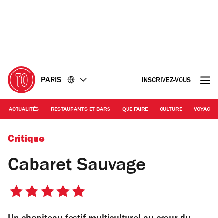
Accéder
Accéder
au
au
contenu
pied
de
page
PARIS
INSCRIVEZ-VOUS
ACTUALITÉS
RESTAURANTS ET BARS
QUE FAIRE
CULTURE
VOYAGE
© Cabaret Sauvage
Critique
Cabaret Sauvage
5
sur