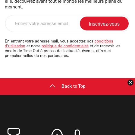
elle, découvrez avant tout le monde les meilleurs plans du
moment.
Entrez
votre
adresse
email
En entrant votre adresse mail, vous acceptez nos
conditions
d'utilisation
et notre
politique de confidentialité
et de recevoir les
emails de Time Out à propos de l'actualité, évents, offres et
promotionnelles de nos partenaires.
F
Back to Top