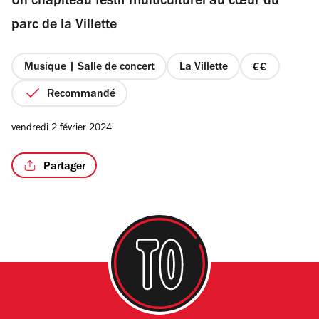
Un chapiteau festif multiculturel au cœur du
5
étoiles
parc de la Villette
Musique | Salle de concert
La Villette
prix
2
Recommandé
sur
4
vendredi 2 février 2024
Partager