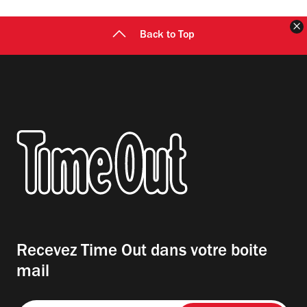
F
Back to Top
Recevez Time Out dans votre boite
mail