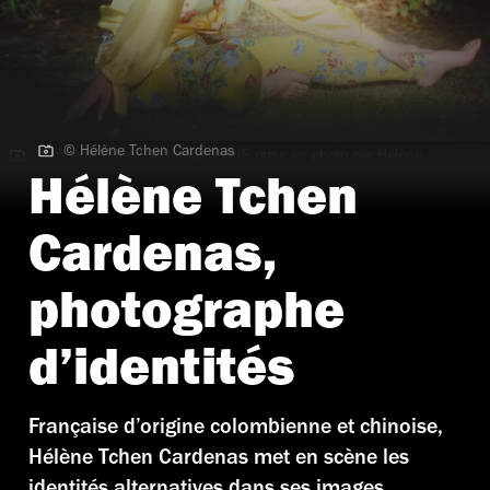
© Hélène Tchen Cardenas
© Hélène Tchen Cardenas | IRIS prise en photo par Hélène
Tchen Cardenas
Hélène Tchen
Cardenas,
photographe
d’identités
Française d’origine colombienne et chinoise,
Hélène Tchen Cardenas met en scène les